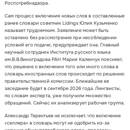
Роспотребнадзора.
Сам процесс включения новых слов в составленные
ранее словари советник Lidings Юлия Кузьменко
называет трудоемким. Заявление может быть
оставлено без рассмотрения при несоблюдении
условий его подачи, предупреждает она. Главный
научный сотрудник Института русского языка
им.В.В.Виноградова РАН Мария Каленчук поясняет,
что решение о включении того или иного слова в
Малому и среднему бизнесу
словарь иностранных слов происходит по решению
правительственной комиссии. Ближайшее ее
Банкам и финансовым организациям
заседание будет в сентябре 2026 года. Лингвисты,
по словам эксперта, уже получили множество
Инфраструктуре поддержки
обращений. Сейчас их анализирует рабочая группа.
О Корпорации
Александр Терентьев не исключает, что включение
«селлера» в словарь могут не одобрить из-за
Блог