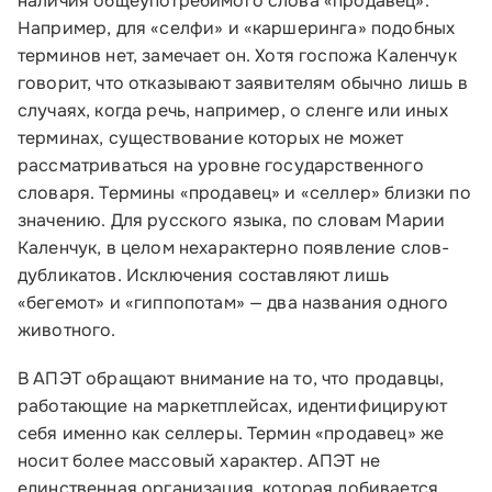
наличия общеупотребимого слова «продавец».
Например, для «селфи» и «каршеринга» подобных
Контакты
терминов нет, замечает он. Хотя госпожа Каленчук
Соцсети
говорит, что отказывают заявителям обычно лишь в
случаях, когда речь, например, о сленге или иных
терминах, существование которых не может
рассматриваться на уровне государственного
Телефон:
словаря. Термины «продавец» и «селлер» близки по
8 800 100-11-00
значению. Для русского языка, по словам Марии
Каленчук, в целом нехарактерно появление слов-
Время работы:
дубликатов. Исключения составляют лишь
по будням с 10:00 до 19:00
«бегемот» и «гиппопотам» — два названия одного
животного.
Почтовый адрес:
109012, г. Москва, Славянская площадь, д.4,
В АПЭТ обращают внимание на то, что продавцы,
стр.1
работающие на маркетплейсах, идентифицируют
себя именно как селлеры. Термин «продавец» же
Обратиться в Корпорацию
носит более массовый характер. АПЭТ не
единственная организация, которая добивается