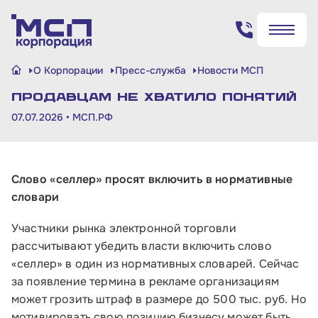
Поиск по сайту
О Корпорации
Пресс-служба
Новости МСП
✖
✖
Продавцам не хватило понятий
Найти
Найти
07.07.2026 •
МСП.РФ
Слово «селлер» просят включить в нормативные
словари
Участники рынка электронной торговли
рассчитывают убедить власти включить слово
«селлер» в один из нормативных словарей. Сейчас
за появление термина в рекламе организациям
может грозить штраф в размере до 500 тыс. руб. Но
мотивировать свою позицию бизнесу может быть