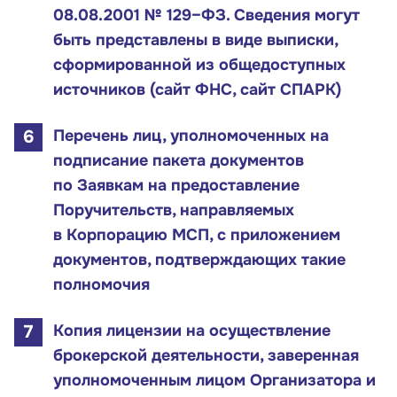
08.08.2001 № 129–ФЗ. Сведения могут
Контакты
быть представлены в виде выписки,
сформированной из общедоступных
Соцсети
источников (сайт ФНС, сайт СПАРК)
Перечень лиц, уполномоченных на
Телефон:
подписание пакета документов
8 800 100-11-00
по Заявкам на предоставление
Поручительств, направляемых
Время работы:
в Корпорацию МСП, с приложением
по будням с 10:00 до 19:00
документов, подтверждающих такие
полномочия
Почтовый адрес:
109012, г. Москва, Славянская площадь, д.4,
Копия лицензии на осуществление
стр.1
брокерской деятельности, заверенная
Обратиться в Корпорацию
уполномоченным лицом Организатора и