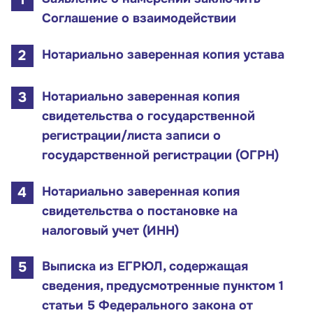
Соглашение о взаимодействии
Нотариально заверенная копия устава
Нотариально заверенная копия
свидетельства о государственной
регистрации/листа записи о
государственной регистрации (ОГРН)
Малому и среднему бизнесу
Нотариально заверенная копия
Банкам и финансовым организациям
свидетельства о постановке на
налоговый учет (ИНН)
Инфраструктуре поддержки
Выписка из ЕГРЮЛ, содержащая
О Корпорации
сведения, предусмотренные пунктом 1
статьи 5 Федерального закона от
Блог