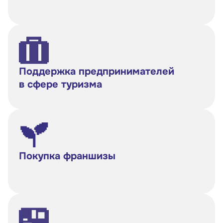
Поддержка предпринимателей
в сфере туризма
Малому и среднему бизнесу
Банкам и финансовым организациям
Покупка франшизы
Инфраструктуре поддержки
О Корпорации
Блог