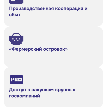
Контакты
Производственная кооперация и
Соцсети
сбыт
Телефон:
8 800 100-11-00
«Фермерский островок»
Время работы:
по будням с 10:00 до 19:00
Почтовый адрес:
109012, г. Москва, Славянская площадь, д.4,
стр.1
Доступ к закупкам крупных
Обратиться в Корпорацию
госкомпаний