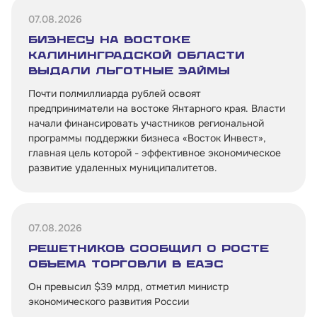
Инфраструктуре поддержки
07.08.2026
Бизнесу на востоке
О Корпорации
Калининградской области
выдали льготные займы
Блог
Почти полмиллиарда рублей освоят
предприниматели на востоке Янтарного края. Власти
Контакты
начали финансировать участников региональной
Соцсети
программы поддержки бизнеса «Восток Инвест»,
главная цель которой - эффективное экономическое
развитие удаленных муниципалитетов.
Телефон:
8 800 100-11-00
07.08.2026
Решетников сообщил о росте
Время работы:
объема торговли в ЕАЭС
по будням с 10:00 до 19:00
Он превысил $39 млрд, отметил министр
экономического развития России
Почтовый адрес: