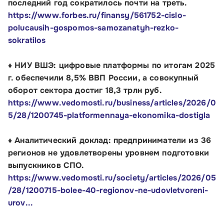
последний год сократилось почти на треть.
https://www.forbes.ru/finansy/561752-cislo-
polucausih-gospomos-samozanatyh-rezko-
sokratilos
♦ НИУ ВШЭ: цифровые платформы по итогам 2025
Малому и среднему бизнесу
г. обеспечили 8,5% ВВП России, а совокупный
оборот сектора достиг 18,3 трлн руб.
Банкам и финансовым организациям
https://www.vedomosti.ru/business/articles/2026/0
5/28/1200745-platformennaya-ekonomika-dostigla
Инфраструктуре поддержки
♦ Аналитический доклад: предприниматели из 36
О Корпорации
регионов не удовлетворены уровнем подготовки
выпускников СПО.
Блог
https://www.vedomosti.ru/society/articles/2026/05
/28/1200715-bolee-40-regionov-ne-udovletvoreni-
Контакты
urov...
Соцсети