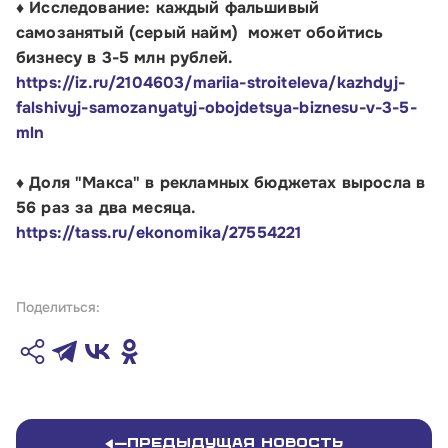
♦ Исследование: каждый фальшивый
самозанятый (серый найм) может обойтись
бизнесу в 3-5 млн рублей.
Телефон:
https://iz.ru/2104603/mariia-stroiteleva/kazhdyj-
8 800 100-11-00
falshivyj-samozanyatyj-obojdetsya-biznesu-v-3-5-
mln
Время работы:
по будням с 10:00 до 19:00
♦ Доля "Макса" в рекламных бюджетах выросла в
56 раз за два месяца.
Почтовый адрес:
https://tass.ru/ekonomika/27554221
109012, г. Москва, Славянская площадь, д.4,
стр.1
Поделиться:
Обратиться в Корпорацию
Предыдущая новость