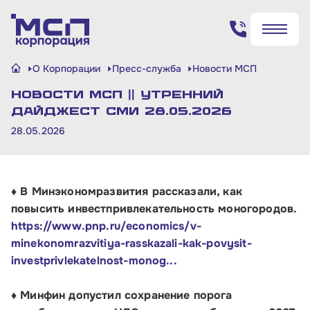
Поиск по сайту
О Корпорации
Пресс-служба
Новости МСП
✖
✖
НОВОСТИ МСП || Утренний
Найти
Найти
дайджест СМИ 28.05.2026
28.05.2026
♦ В Минэкономразвития рассказали, как
повысить инвестпривлекательность моногородов.
https://www.pnp.ru/economics/v-
minekonomrazvitiya-rasskazali-kak-povysit-
investprivlekatelnost-monog...
♦ Минфин допустил сохранение порога