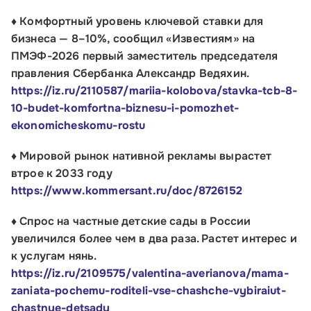
♦ Комфортный уровень ключевой ставки для
О Корпорации
бизнеса — 8–10%, сообщил «Известиям» на
ПМЭФ-2026 первый заместитель председателя
Блог
правления Сбербанка Александр Ведяхин.
https://iz.ru/2110587/mariia-kolobova/stavka-tcb-8-
Контакты
10-budet-komfortna-biznesu-i-pomozhet-
Соцсети
ekonomicheskomu-rostu
♦ Мировой рынок нативной рекламы вырастет
втрое к 2033 году
Телефон:
https://www.kommersant.ru/doc/8726152
8 800 100-11-00
♦ Спрос на частные детские сады в России
Время работы:
увеличился более чем в два раза. Растет интерес и
к услугам нянь.
по будням с 10:00 до 19:00
https://iz.ru/2109575/valentina-averianova/mama-
Почтовый адрес:
zaniata-pochemu-roditeli-vse-chashche-vybiraiut-
chastnye-detsady
109012, г. Москва, Славянская площадь, д.4,