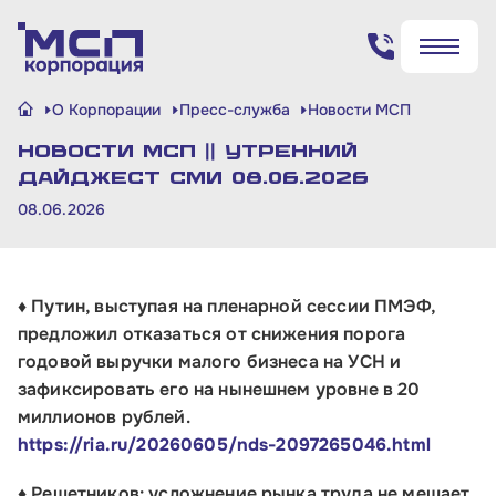
Поиск по сайту
О Корпорации
Пресс-служба
Новости МСП
✖
✖
НОВОСТИ МСП || Утренний
Найти
Найти
дайджест СМИ 08.06.2026
08.06.2026
♦ Путин, выступая на пленарной сессии ПМЭФ,
предложил отказаться от снижения порога
годовой выручки малого бизнеса на УСН и
зафиксировать его на нынешнем уровне в 20
миллионов рублей.
https://ria.ru/20260605/nds-2097265046.html
♦ Решетников: усложнение рынка труда не мешает