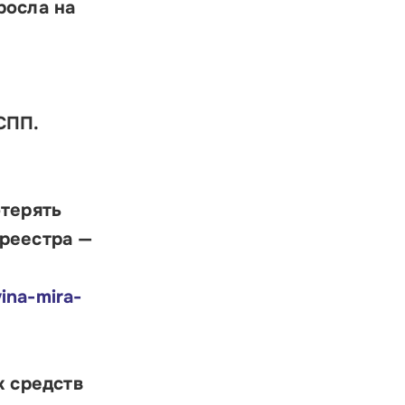
росла на
СПП.
отерять
 реестра —
ina-mira-
к средств