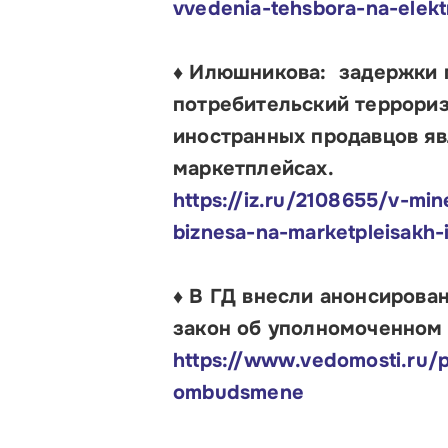
vvedenia-tehsbora-na-elek
♦ Илюшникова: задержки 
потребительский террориз
иностранных продавцов я
маркетплейсах.
https://iz.ru/2108655/v-mi
biznesa-na-marketpleisakh-i
♦ В ГД внесли анонсиров
закон об уполномоченном 
https://www.vedomosti.ru/p
ombudsmene