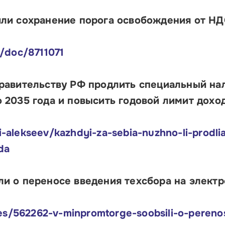
Об
Обучение
ли сохранение порога освобождения от НД
Лизинг для бизнеса
Поддержка предпринимателей в сфере
/doc/8711071
туризма
Факторинг для бизнеса
равительству РФ продлить специальный на
 2035 года и повысить годовой лимит доход
Старт в бизнес для молодых
предпринимателей
ii-alekseev/kazhdyi-za-sebia-nuzhno-li-prodli
da
и о переносе введения техсбора на электр
nes/562262-v-minpromtorge-soobsili-o-pereno