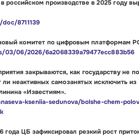
в российском производстве в 2025 году вы
/doc/8711139
 новый комитет по цифровым платформам Р
ess/03/06/2026/6a2068339a79477ecc883b56
риятия закрываются, как государству не п
 ли неактивных самозанятых исключить из
линина «Известиям».
-anaseva-kseniia-sedunova/bolshe-chem-polov
ok
26 года ЦБ зафиксировал резкий рост прито