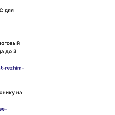
ратиться в Корпорацию
С для
логовый
а до 3
at-rezhim-
онику на
se-