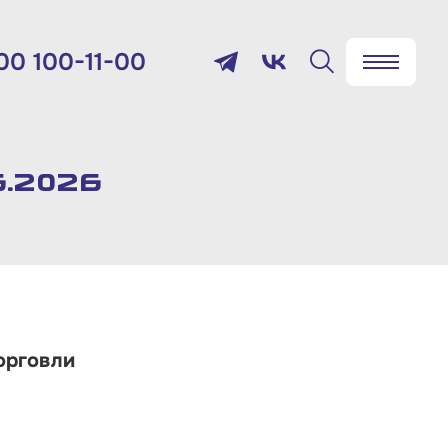
00 100-11-00
✖
Найти
лефон:
800 100-11-00
.2026
мя работы:
 будням с 10:00 до 19:00
товый адрес:
орговли
9012, г. Москва, Славянская
щадь, д.4, стр.1