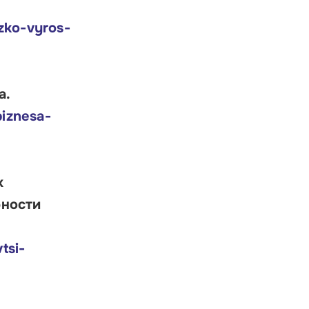
zko-vyros-
а.
biznesa-
х
бности
tsi-