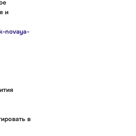
ое
я и
ak-novaya-
ития
тировать в