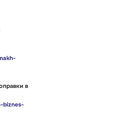
и
emakh-
оправки в
-biznes-