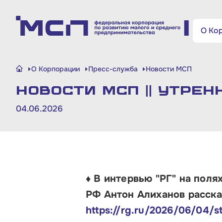
Поиск по сайту
О Ко
Малому и среднему
О Корпорации
Пресс-служба
Новости МСП
бизнесу
НОВОСТИ МСП || Утрен
Банкам и финансовым
04.06.2026
организациям
Инфраструктуре поддержки
О Корпорации
♦ В интервью "РГ" на пол
РФ Антон Алиханов расска
Блог
https://rg.ru/2026/06/04/s