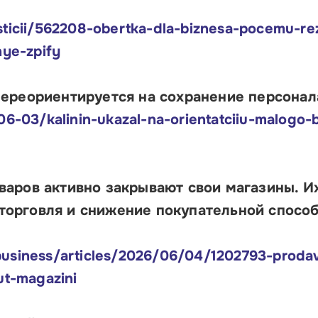
sticii/562208-obertka-dla-biznesa-pocemu-re
nye-zpify
переориентируется на сохранение персонал
06-03/kalinin-ukazal-na-orientatciiu-malogo-
варов активно закрывают свои магазины. И
торговля и снижение покупательной спосо
usiness/articles/2026/06/04/1202793-prodav
ut-magazini