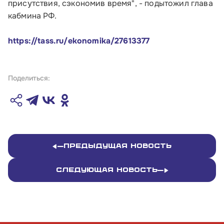
Телефон:
присутствия, сэкономив время", - подытожил глава
8 800 100-11-00
кабмина РФ.
Время работы:
https://tass.ru/ekonomika/27613377
по будням с 10:00 до 19:00
Почтовый адрес:
Поделиться:
109012, г. Москва, Славянская площадь, д.4,
стр.1
Обратиться в Корпорацию
Предыдущая новость
Следующая новость