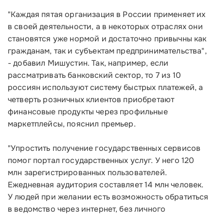
"Каждая пятая организация в России применяет их
в своей деятельности, а в некоторых отраслях они
Малому и среднему бизнесу
становятся уже нормой и достаточно привычны как
гражданам, так и субъектам предпринимательства",
Банкам и финансовым организациям
- добавил Мишустин. Так, например, если
рассматривать банковский сектор, то 7 из 10
Инфраструктуре поддержки
россиян используют систему быстрых платежей, а
четверть розничных клиентов приобретают
О Корпорации
финансовые продукты через профильные
маркетплейсы, пояснил премьер.
Блог
"Упростить получение государственных сервисов
Контакты
помог портал государственных услуг. У него 120
Соцсети
млн зарегистрированных пользователей.
Ежедневная аудитория составляет 14 млн человек.
У людей при желании есть возможность обратиться
в ведомство через интернет, без личного