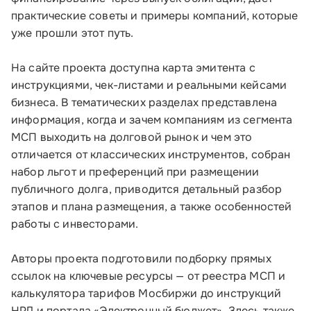
практические советы и примеры компаний, которые
уже прошли этот путь.
На сайте проекта доступна карта эмитента с
инструкциями, чек-листами и реальными кейсами
Малому и среднему бизнесу
бизнеса. В тематических разделах представлена
информация, когда и зачем компаниям из сегмента
Банкам и финансовым организациям
МСП выходить на долговой рынок и чем это
отличается от классических инструментов, собран
Инфраструктуре поддержки
набор льгот и преференций при размещении
публичного долга, приводится детальный разбор
О Корпорации
этапов и плана размещения, а также особенностей
работы с инвесторами.
Блог
Авторы проекта подготовили подборку прямых
Контакты
ссылок на ключевые ресурсы — от реестра МСП и
калькулятора тарифов Мосбиржи до инструкций
Соцсети
НРД и портала «Электронный бюджет». Здесь также