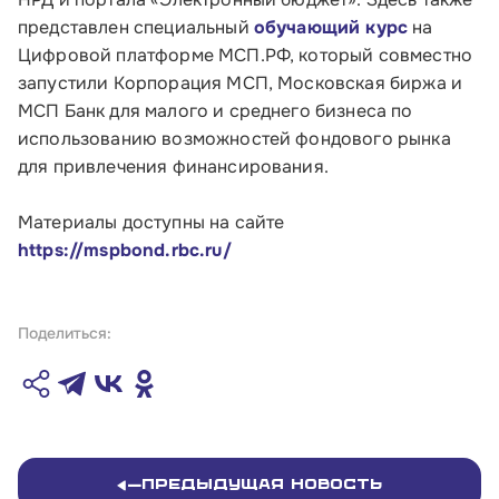
представлен специальный
обучающий курс
на
Цифровой платформе МСП.РФ, который совместно
Телефон:
запустили Корпорация МСП, Московская биржа и
МСП Банк для малого и среднего бизнеса по
8 800 100-11-00
использованию возможностей фондового рынка
Время работы:
для привлечения финансирования.
по будням с 10:00 до 19:00
Материалы доступны на сайте
Почтовый адрес:
https://mspbond.rbc.ru/
109012, г. Москва, Славянская площадь, д.4,
стр.1
Поделиться:
Обратиться в Корпорацию
Предыдущая новость