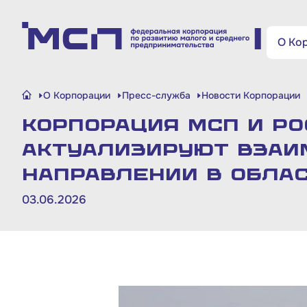
Поиск по сайту
О Ко
Малому и среднему
О Корпорации
Пресс-служба
Новости Корпорации
бизнесу
Корпорация МСП и Р
Банкам и финансовым
актуализируют взаи
организациям
направлении в обла
03.06.2026
Инфраструктуре поддержки
О Корпорации
Блог