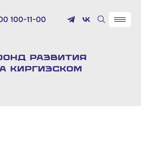
00 100-11-00
✖
Найти
лефон:
800 100-11-00
фонд развития
а киргизском
мя работы:
 будням с 10:00 до 19:00
товый адрес:
9012, г. Москва, Славянская
щадь, д.4, стр.1