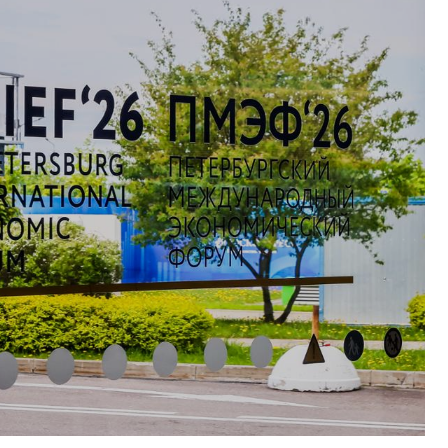
Об
Обучение
Лизинг для бизнеса
Поддержка предпринимателей в сфере
туризма
Факторинг для бизнеса
Старт в бизнес для молодых
предпринимателей