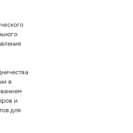
ического
льного
авления
дничества
ии в
ованием
еров и
тов для