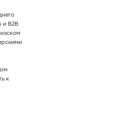
днего
 и В2В
гизском
нерскими
ком
ь к