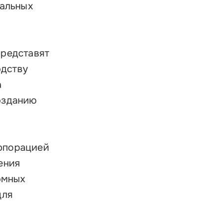
уальных
представят
одству
а
озданию
рпорацией
ения
омных
для