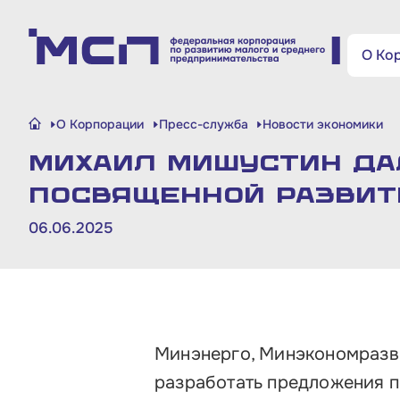
Поиск по сайту
О Ко
Малому и среднему
О Корпорации
Пресс-служба
Новости экономики
бизнесу
Михаил Мишустин дал
Банкам и финансовым
посвященной развит
организациям
06.06.2025
Инфраструктуре поддержки
О Корпорации
Минэнерго, Минэкономразв
Блог
разработать предложения 