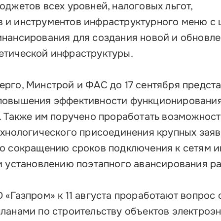
Об
джетов всех уровней, налоговых льгот,
Обучение
 и инструментов инфраструктурного меню с 
Лизинг для бизнеса
нансирования для создания новой и обновл
Поддержка предпринимателей в сфере
етической инфраструктуры.
туризма
Факторинг для бизнеса
рго, Минстрой и ФАС до 17 сентября предста
Старт в бизнес для молодых
повышения эффективности функционировани
предпринимателей
. Также им поручено проработать возможност
ехнологического присоединения крупных заяв
по сокращению сроков подключения к сетям 
и установлению поэтапного авансирования ра
«Газпром» к 11 августа проработают вопрос 
ланами по строительству объектов электроэн