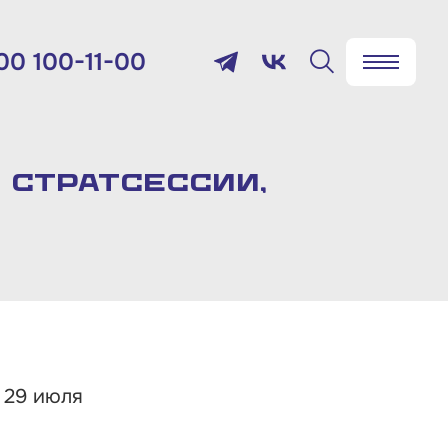
00 100-11-00
✖
Найти
лефон:
800 100-11-00
 стратсессии,
мя работы:
 будням с 10:00 до 19:00
товый адрес:
9012, г. Москва, Славянская
щадь, д.4, стр.1
 29 июля