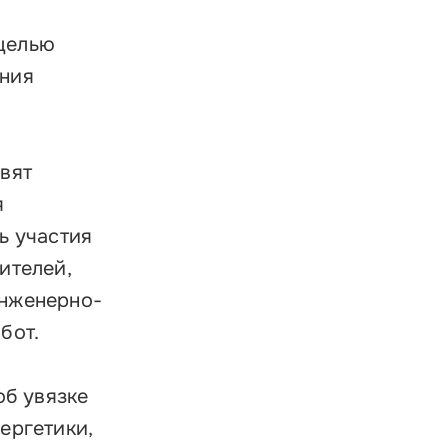
ратиться в Корпорацию
целью
ения
вят
я
ь участия
ителей,
инженерно-
бот.
об увязке
ергетики,